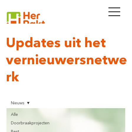
Updates uit het
vernieuwersnetwe
rk
Nieuws
Alle
Doorbraakprojecten
Best